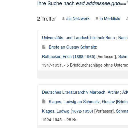
Ihre Suche nach
ead.addressee.gnd==
2
Treffer
als Netzwerk
in Merkliste
Universitäts- und Landesbibliothek Bonn
;
Nach
Briefe an Gustav Schmaltz
Rothacker, Erich (1888-1965)
[Verfasser],
Schm
1947-1951. - 5 Briefdurchschläge ohne Untersch
Deutsches Literaturarchiv Marbach, Archiv
;
A:K
Klages, Ludwig an Schmaltz, Gustav [Briefe
Klages, Ludwig (1872-1956)
[Verfasser],
Schmal
1924-1945. - 28 Br.