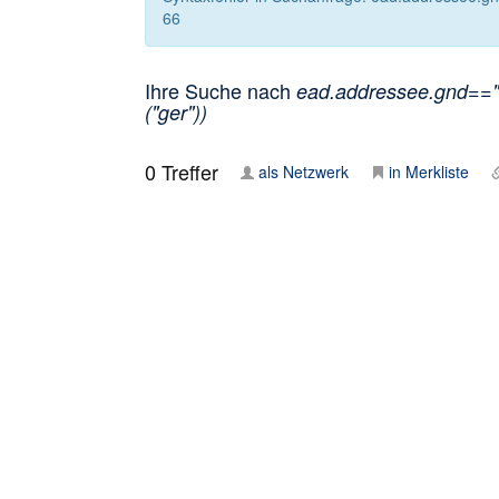
66
Ihre Suche nach
ead.addressee.gnd=="1
("ger"))
0
Treffer
als Netzwerk
in Merkliste