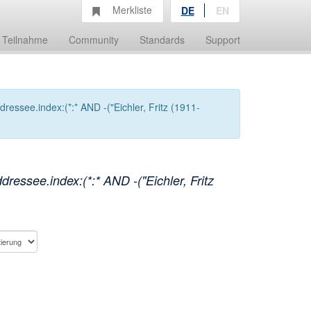
Merkliste
DE
EN
Teilnahme
Community
Standards
Support
ssee.index:(*:* AND -("Eichler, Fritz (1911-
essee.index:(*:* AND -("Eichler, Fritz