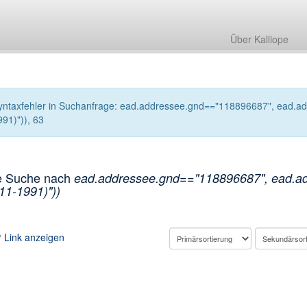
Über Kalliope
yntaxfehler in Suchanfrage: ead.addressee.gnd=="118896687", ead.addre
991)")), 63
e Suche nach
ead.addressee.gnd=="118896687", ead.addr
11-1991)"))
Link anzeigen