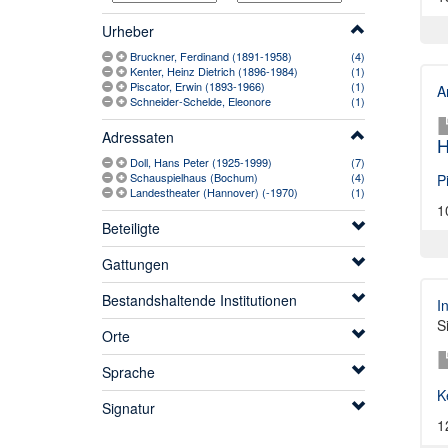
Urheber
Bruckner, Ferdinand (1891-1958)
(4)
Kenter, Heinz Dietrich (1896-1984)
(1)
Piscator, Erwin (1893-1966)
(1)
A
Schneider-Schelde, Eleonore
(1)
Adressaten
H
Doll, Hans Peter (1925-1999)
(7)
Schauspielhaus (Bochum)
(4)
P
Landestheater (Hannover) (-1970)
(1)
1
Beteiligte
Gattungen
Bestandshaltende Institutionen
I
S
Orte
Sprache
K
Signatur
1