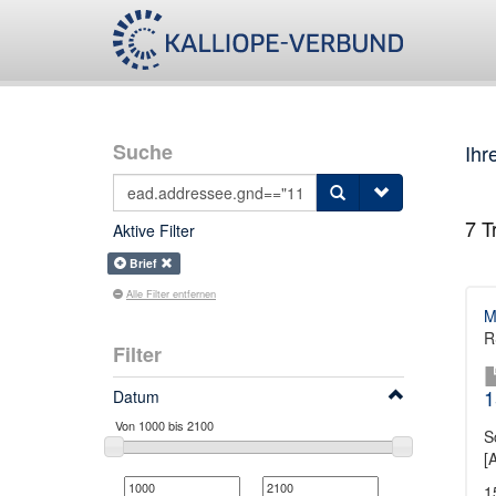
Suche
Ihr
7
Tr
Aktive Filter
Brief
Alle Filter entfernen
M
R
Filter
1
Datum
S
[
1