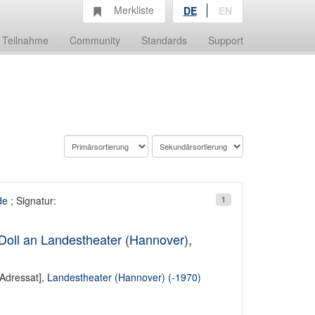
Merkliste
DE
EN
Teilnahme
Community
Standards
Support
de
; Signatur:
1
Doll an Landestheater (Hannover),
Adressat],
Landestheater (Hannover) (-1970)