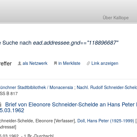
Über Kalliope
e Suche nach
ead.addressee.gnd=="118896687"
effer
als Netzwerk
in Merkliste
Link anzeigen
ünchner Stadtbibliothek / Monacensia
;
Nachl. Rudolf Schneider-Schel
SS B 817
Brief von Eleonore Schneider-Schelde an Hans Peter 
5.03.1962
chneider-Schelde, Eleonore [Verfasser]
,
Doll, Hans Peter (1925-1999)
[
Adressat]
5.03.1962. - 1 Br.-Durchschl.