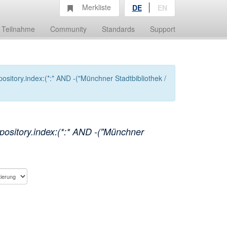
Merkliste
DE
EN
Teilnahme
Community
Standards
Support
itory.index:(*:* AND -("Münchner Stadtbibliothek /
ository.index:(*:* AND -("Münchner