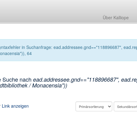
Über Kalliope
yntaxfehler in Suchanfrage: ead.addressee.gnd=="118896687", ead.repos
onacensia")), 64
e Suche nach
ead.addressee.gnd=="118896687", ead.rep
dtbibliothek / Monacensia"))
Link anzeigen