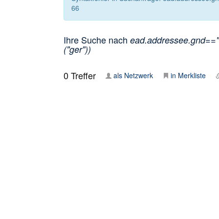
66
Ihre Suche nach
ead.addressee.gnd=="1
("ger"))
0
Treffer
als Netzwerk
in Merkliste