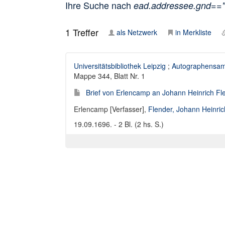
Ihre Suche nach
ead.addressee.gnd==
1
Treffer
als Netzwerk
in Merkliste
Universitätsbibliothek Leipzig
;
Autographensam
Mappe 344, Blatt Nr. 1
Brief von Erlencamp an Johann Heinrich Fl
Erlencamp [Verfasser]
,
Flender, Johann Heinri
19.09.1696. - 2 Bl. (2 hs. S.)