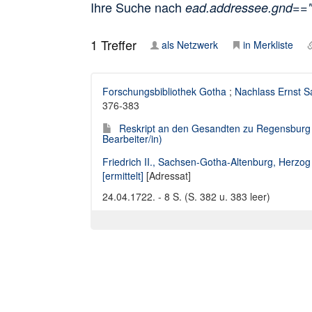
Ihre Suche nach
ead.addressee.gnd==
1
Treffer
als Netzwerk
in Merkliste
Forschungsbibliothek Gotha
;
Nachlass Ernst S
376-383
Reskript an den Gesandten zu Regensburg 
Bearbeiter/in)
Friedrich II., Sachsen-Gotha-Altenburg, Herzo
[ermittelt]
[Adressat]
24.04.1722. - 8 S. (S. 382 u. 383 leer)