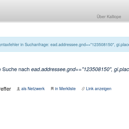
Über Kalliope
yntaxfehler in Suchanfrage: ead.addressee.gnd=="123508150", gi.places
e Suche nach
ead.addressee.gnd=="123508150", gi.places
effer
als Netzwerk
in Merkliste
Link anzeigen