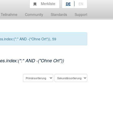
Merkliste
DE
EN
Teilnahme
Community
Standards
Support
.index:(*:* AND -("Ohne Ort")), 59
s.index:(*:* AND -("Ohne Ort"))