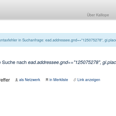
Über Kalliope
yntaxfehler in Suchanfrage: ead.addressee.gnd=="125075278", gi.places
e Suche nach
ead.addressee.gnd=="125075278", gi.place
effer
als Netzwerk
in Merkliste
Link anzeigen