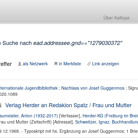
Über Kalliope
e Suche nach
ead.addressee.gnd=="1279030372"
effer
als Netzwerk
in Merkliste
Link anzeigen
nternationale Jugendbibliothek
;
Nachlass von Josef Guggenmos
; Signa
020.1089
Verlag Herder an Redakion Spatz / Frau und Mutter
aumeister, Anton (1932-2017)
[Verfasser],
Herder-KG (Freiburg im Brei
rau und Mutter (Zeitschrift) [Adressat]
,
Schweitzer, Ignaz, Buchhandlun
9.12.1968. - Typoskript mit hs. Ergänzung an Josef Guggenmos; 1 Brief;