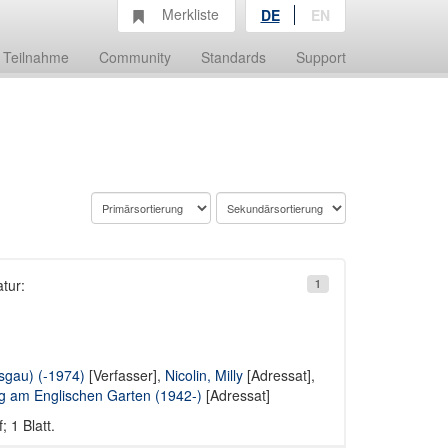
Merkliste
DE
EN
Teilnahme
Community
Standards
Support
tur:
1
sgau) (-1974)
[Verfasser],
Nicolin, Milly
[Adressat],
g am Englischen Garten (1942-)
[Adressat]
 1 Blatt.