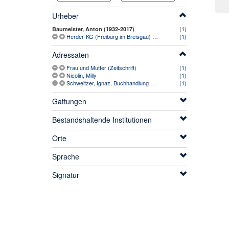
Urheber
(1)
Baumeister, Anton (1932-2017)
Herder-KG (Freiburg im Breisgau) (-1974)
(1)
Adressaten
Frau und Mutter (Zeitschrift)
(1)
Nicolin, Milly
(1)
Schweitzer, Ignaz, Buchhandlung am Englischen Garten (1942-)
(1)
Gattungen
Bestandshaltende Institutionen
Orte
Sprache
Signatur