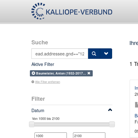
Suche
Ihr
1
Tr
Aktive Filter
Baumeister, Anton (1932-2017…
Alle Filter entfernen
I
2
Filter
Datum
B
F
0