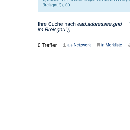
Breisgau")), 60
Ihre Suche nach
ead.addressee.gnd=="1
im Breisgau"))
0
Treffer
als Netzwerk
in Merkliste