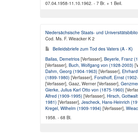
07.04.1958-11.10.1962. - 7 Br. + 1 Beil.
Niedersächsische Staats- und Universitätsbibli
Cod. Ms. F. Wieacker K 2
Beileidsbriefe zum Tod des Vaters (A - K)
Bailas, Demetrios
[Verfasser],
Beyerle, Franz (
[Verfasser],
Buch, Wolfgang von (1928-2003)
[V
Dahm, Georg (1904-1963)
[Verfasser],
Ehrhard
(1899-1980)
[Verfasser],
Forsthoff, Ernst (1902
[Verfasser],
Gaaz, Werner [Verfasser]
,
Genzmer,
Gierke, Julius Karl Otto von (1875-1960)
[Verfa
Alfred (1909-1995)
[Verfasser],
Hirsch, Gottwal
1981)
[Verfasser],
Jescheck, Hans-Heinrich (1
Kregel, Wilhelm (1909-1994)
[Verfasser],
Wieac
1958. - 68 Bl.