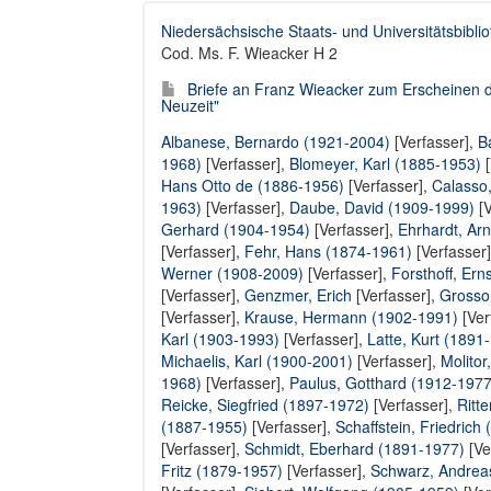
Niedersächsische Staats- und Universitätsbibli
Cod. Ms. F. Wieacker H 2
Briefe an Franz Wieacker zum Erscheinen de
Neuzeit"
Albanese, Bernardo (1921-2004)
[Verfasser],
B
1968)
[Verfasser],
Blomeyer, Karl (1885-1953)
[
Hans Otto de (1886-1956)
[Verfasser],
Calasso
1963)
[Verfasser],
Daube, David (1909-1999)
[V
Gerhard (1904-1954)
[Verfasser],
Ehrhardt, Ar
[Verfasser],
Fehr, Hans (1874-1961)
[Verfasser
Werner (1908-2009)
[Verfasser],
Forsthoff, Ern
[Verfasser],
Genzmer, Erich
[Verfasser],
Grosso
[Verfasser],
Krause, Hermann (1902-1991)
[Ver
Karl (1903-1993)
[Verfasser],
Latte, Kurt (1891
Michaelis, Karl (1900-2001)
[Verfasser],
Molitor
1968)
[Verfasser],
Paulus, Gotthard (1912-1977
Reicke, Siegfried (1897-1972)
[Verfasser],
Ritt
(1887-1955)
[Verfasser],
Schaffstein, Friedrich
[Verfasser],
Schmidt, Eberhard (1891-1977)
[Ve
Fritz (1879-1957)
[Verfasser],
Schwarz, Andrea