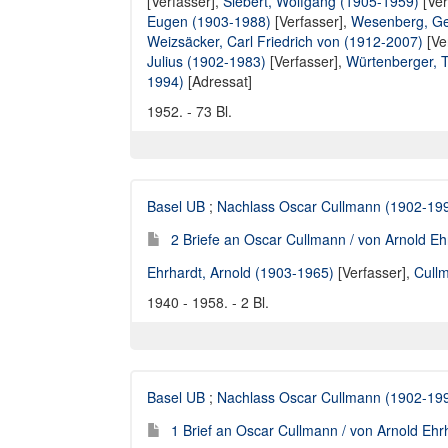
[Verfasser],
Siebert, Wolfgang (1905-1959)
[Ver
Eugen (1903-1988)
[Verfasser],
Wesenberg, Ge
Weizsäcker, Carl Friedrich von (1912-2007)
[Ve
Julius (1902-1983)
[Verfasser],
Würtenberger, 
1994)
[Adressat]
1952. - 73 Bl.
Basel UB
;
Nachlass Oscar Cullmann (1902-19
2 Briefe an Oscar Cullmann / von Arnold Eh
Ehrhardt, Arnold (1903-1965)
[Verfasser],
Cull
1940 - 1958. - 2 Bl.
Basel UB
;
Nachlass Oscar Cullmann (1902-19
1 Brief an Oscar Cullmann / von Arnold Ehr