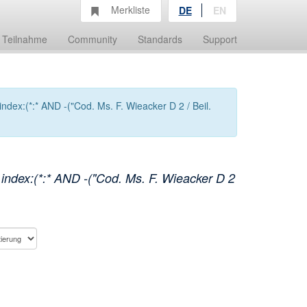
Merkliste
DE
EN
Teilnahme
Community
Standards
Support
ndex:(*:* AND -("Cod. Ms. F. Wieacker D 2 / Beil.
index:(*:* AND -("Cod. Ms. F. Wieacker D 2