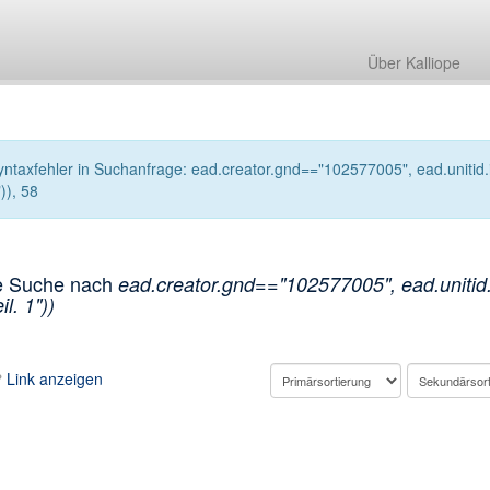
Über Kalliope
yntaxfehler in Suchanfrage: ead.creator.gnd=="102577005", ead.unitid.i
)), 58
e Suche nach
ead.creator.gnd=="102577005", ead.unitid.
il. 1"))
Link anzeigen