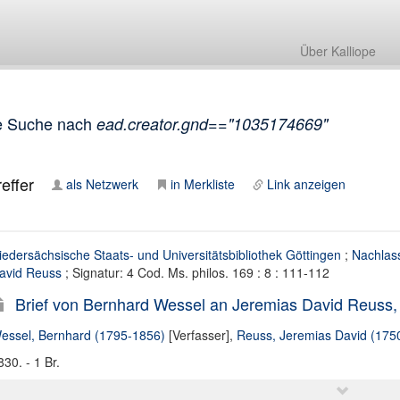
Über Kalliope
e Suche nach
ead.creator.gnd=="1035174669"
effer
als Netzwerk
in Merkliste
Link anzeigen
iedersächsische Staats- und Universitätsbibliothek Göttingen
;
Nachlas
avid Reuss
; Signatur: 4 Cod. Ms. philos. 169 : 8 : 111-112
Brief von Bernhard Wessel an Jeremias David Reuss,
essel, Bernhard (1795-1856)
[Verfasser],
Reuss, Jeremias David (175
830. - 1 Br.