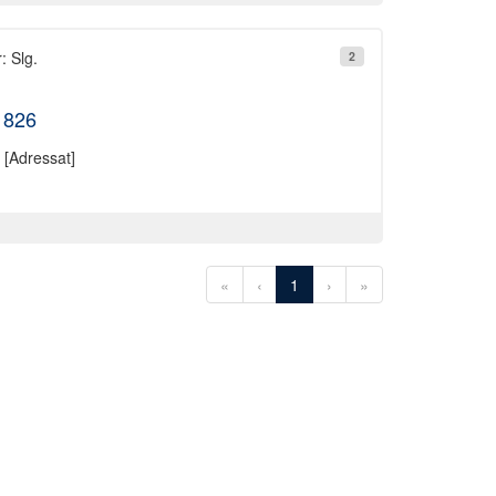
: Slg.
2
1826
[Adressat]
«
‹
1
›
»