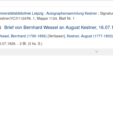
niversitätsbibliothek Leipzig
;
Autographensammlung Kestner
; Signatur
estner/I/C/I/1124/Nr. 1, Mappe 1124, Blatt Nr. 1
Brief von Bernhard Wessel an August Kestner, 16.07.
essel, Bernhard (1795-1856)
[Verfasser],
Kestner, August (1777-1853)
6.07.1826. - 2 Bl. (3 hs. S.)