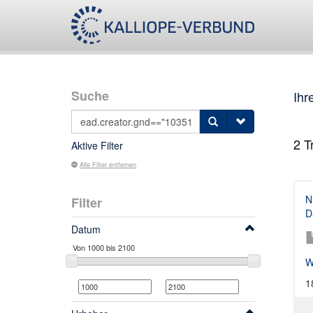
Suche
Ihr
2
Tr
Aktive Filter
Alle Filter entfernen
N
Filter
D
Datum
W
1