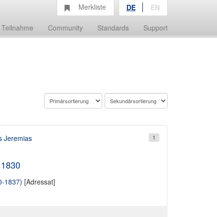
Merkliste
DE
EN
Teilnahme
Community
Standards
Support
s Jeremias
1
 1830
0-1837)
[Adressat]