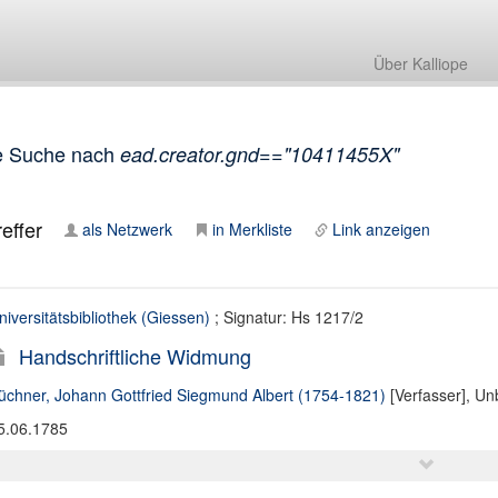
Über Kalliope
e Suche nach
ead.creator.gnd=="10411455X"
effer
als Netzwerk
in Merkliste
Link anzeigen
niversitätsbibliothek (Giessen)
; Signatur: Hs 1217/2
Handschriftliche Widmung
üchner, Johann Gottfried Siegmund Albert (1754-1821)
[Verfasser],
Unb
5.06.1785