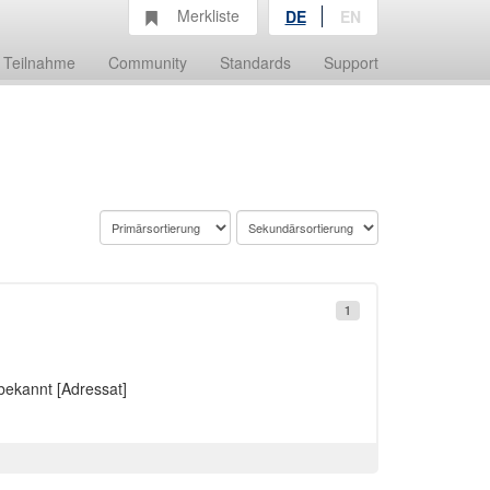
Merkliste
DE
EN
Teilnahme
Community
Standards
Support
1
ekannt [Adressat]