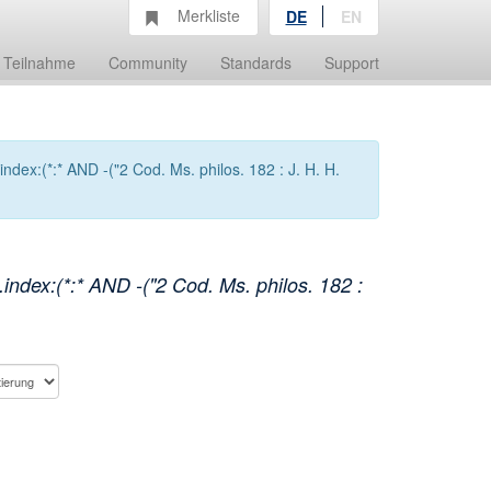
Merkliste
DE
EN
Teilnahme
Community
Standards
Support
dex:(*:* AND -("2 Cod. Ms. philos. 182 : J. H. H.
ndex:(*:* AND -("2 Cod. Ms. philos. 182 :