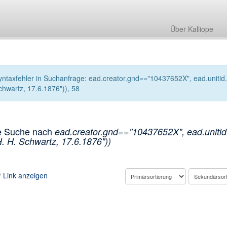
Über Kalliope
yntaxfehler in Suchanfrage: ead.creator.gnd=="10437652X", ead.unitid.in
chwartz, 17.6.1876")), 58
e Suche nach
ead.creator.gnd=="10437652X", ead.unitid.i
H. H. Schwartz, 17.6.1876"))
Link anzeigen