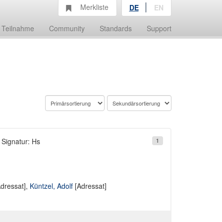
Merkliste
DE
EN
Teilnahme
Community
Standards
Support
; Signatur: Hs
1
dressat],
Küntzel, Adolf
[Adressat]