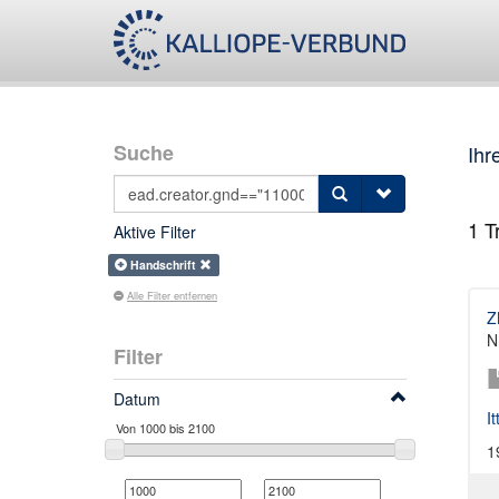
Suche
Ihr
1
Tr
Aktive Filter
Handschrift
Alle Filter entfernen
Z
N
Filter
Datum
I
1