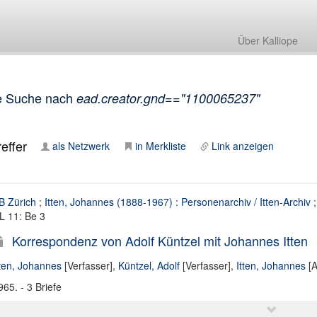
Über Kalliope
e Suche nach
ead.creator.gnd=="1100065237"
effer
als Netzwerk
in Merkliste
Link anzeigen
B Zürich
;
Itten, Johannes (1888-1967) : Personenarchiv / Itten-Archiv
L 11: Be 3
Korrespondenz von Adolf Küntzel mit Johannes Itten
tten, Johannes
[Verfasser],
Küntzel, Adolf
[Verfasser],
Itten, Johannes
[A
965. - 3 Briefe