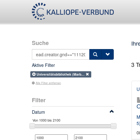
Suche
Ihr
3
Tr
Aktive Filter
Universitätsbibliothek (Marb…
Alle Filter entfernen
U
Filter
O
Datum
M
5
0