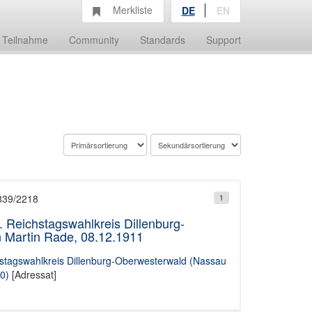
Merkliste
DE
EN
Teilnahme
Community
Standards
Support
 839/2218
1
i. Reichstagswahlkreis Dillenburg-
 Martin Rade, 08.12.1911
ichstagswahlkreis Dillenburg-Oberwesterwald (Nassau
0)
[Adressat]