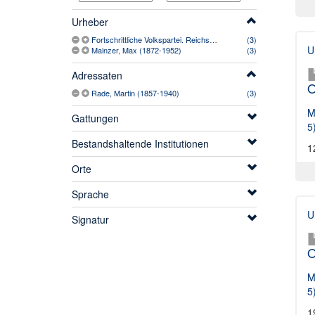
Urheber
Fortschrittliche Volkspartei. Reichstagswahlkreis Dillenburg-Oberwesterwald (Nassau 5). Organisationsausschuss (1911-)
(3)
U
Mainzer, Max (1872-1952)
(3)
Adressaten
O
Rade, Martin (1857-1940)
(3)
M
Gattungen
5
Bestandshaltende Institutionen
1
Orte
Sprache
U
Signatur
O
M
5
1