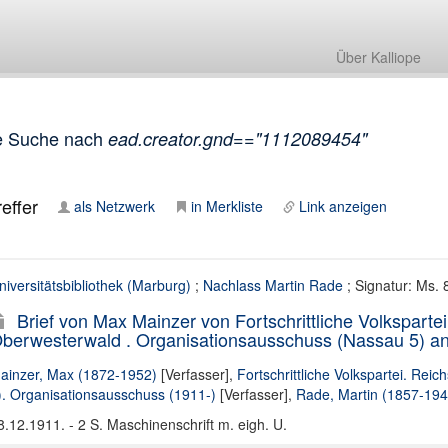
Über Kalliope
e Suche nach
ead.creator.gnd=="1112089454"
effer
als Netzwerk
in Merkliste
Link anzeigen
niversitätsbibliothek (Marburg)
;
Nachlass Martin Rade
; Signatur: Ms.
Brief von Max Mainzer von Fortschrittliche Volksparte
berwesterwald . Organisationsausschuss (Nassau 5) an
ainzer, Max (1872-1952)
[Verfasser],
Fortschrittliche Volkspartei. Re
). Organisationsausschuss (1911-)
[Verfasser],
Rade, Martin (1857-194
8.12.1911. - 2 S. Maschinenschrift m. eigh. U.