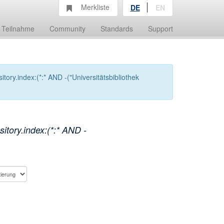
Merkliste
DE
EN
Teilnahme
Community
Standards
Support
ory.index:(*:* AND -("Universitätsbibliothek
tory.index:(*:* AND -