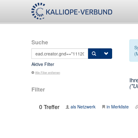
Suche
S
(
Aktive Filter
Alle Filter entfernen
Ihr
("U
Filter
0
Treffer
als Netzwerk
in Merkliste