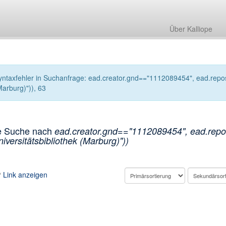
Über Kalliope
yntaxfehler in Suchanfrage: ead.creator.gnd=="1112089454", ead.reposit
Marburg)")), 63
e Suche nach
ead.creator.gnd=="1112089454", ead.reposi
niversitätsbibliothek (Marburg)"))
Link anzeigen