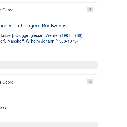
s Georg
4
scher Pathologen. Briefwechsel
rfasser],
Gloggengiesser, Werner (1908-1968)
er],
Masshoff, Wilhelm Johann (1908-1975)
s Georg
5
ssat]