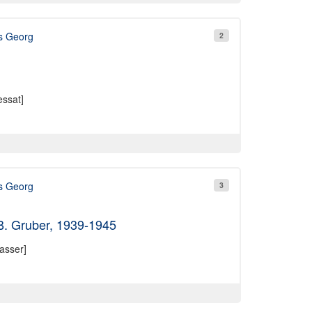
s Georg
2
ssat]
s Georg
3
. Gruber, 1939-1945
asser]