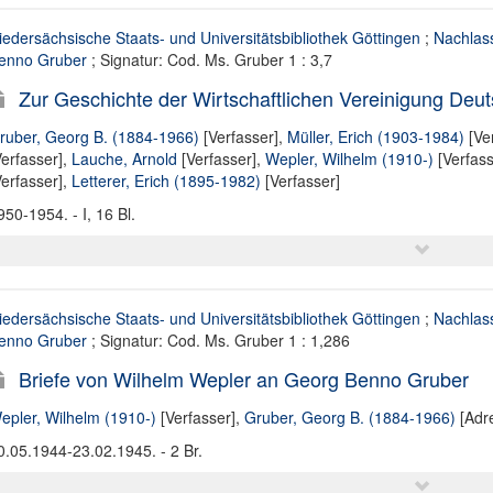
iedersächsische Staats- und Universitätsbibliothek Göttingen
;
Nachlas
enno Gruber
; Signatur: Cod. Ms. Gruber 1 : 3,7
Zur Geschichte der Wirtschaftlichen Vereinigung Deut
ruber, Georg B. (1884-1966)
[Verfasser],
Müller, Erich (1903-1984)
[Ve
Verfasser],
Lauche, Arnold
[Verfasser],
Wepler, Wilhelm (1910-)
[Verfass
Verfasser],
Letterer, Erich (1895-1982)
[Verfasser]
950-1954. - I, 16 Bl.
iedersächsische Staats- und Universitätsbibliothek Göttingen
;
Nachlas
enno Gruber
; Signatur: Cod. Ms. Gruber 1 : 1,286
Briefe von Wilhelm Wepler an Georg Benno Gruber
epler, Wilhelm (1910-)
[Verfasser],
Gruber, Georg B. (1884-1966)
[Adre
0.05.1944-23.02.1945. - 2 Br.