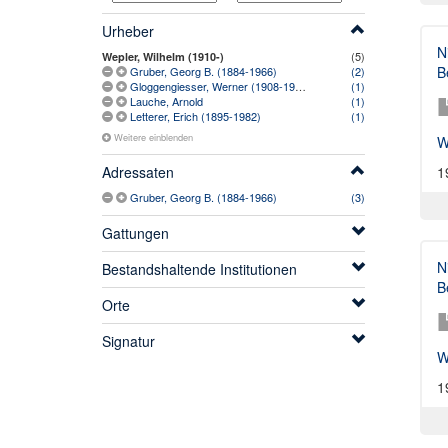
Urheber
N
(5)
Wepler, Wilhelm (1910-)
B
Gruber, Georg B. (1884-1966)
(2)
Gloggengiesser, Werner (1908-1968)
(1)
Lauche, Arnold
(1)
Letterer, Erich (1895-1982)
(1)
Weitere einblenden
W
1
Adressaten
Gruber, Georg B. (1884-1966)
(3)
Gattungen
N
Bestandshaltende Institutionen
B
Orte
Signatur
W
1