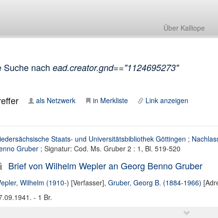
Über Kalliope
e Suche nach
ead.creator.gnd=="1124695273"
effer
als Netzwerk
in Merkliste
Link anzeigen
iedersächsische Staats- und Universitätsbibliothek Göttingen
;
Nachlas
enno Gruber
; Signatur: Cod. Ms. Gruber 2 : 1, Bl. 519-520
Brief von Wilhelm Wepler an Georg Benno Gruber
epler, Wilhelm (1910-)
[Verfasser],
Gruber, Georg B. (1884-1966)
[Adre
7.09.1941. - 1 Br.