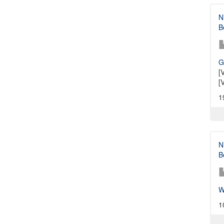
N
B
G
[
[
1
N
B
W
1