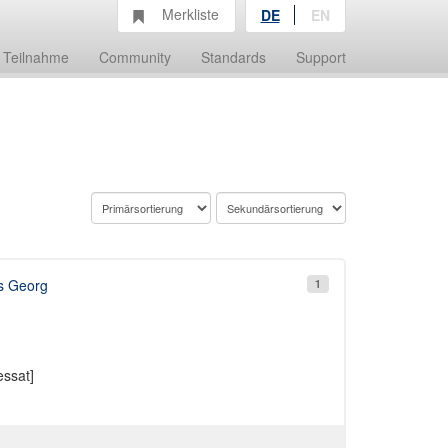
Merkliste
DE
EN
Teilnahme
Community
Standards
Support
s Georg
1
ssat]