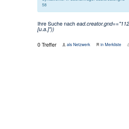
58
Ihre Suche nach
ead.creator.gnd=="1124
[u.a.]"))
0
Treffer
als Netzwerk
in Merkliste