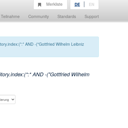
Merkliste
DE
EN
Teilnahme
Community
Standards
Support
ry.index:(*:* AND -("Gottfried Wilhelm Leibniz
ory.index:(*:* AND -("Gottfried Wilhelm