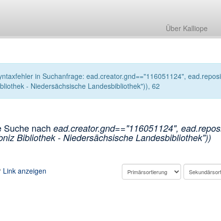
Über Kalliope
yntaxfehler in Suchanfrage: ead.creator.gnd=="116051124", ead.reposito
ibliothek - Niedersächsische Landesbibliothek")), 62
e Suche nach
ead.creator.gnd=="116051124", ead.reposit
bniz Bibliothek - Niedersächsische Landesbibliothek"))
Link anzeigen