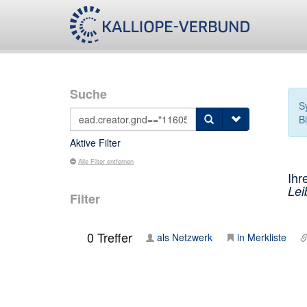
Suche
S
B
Aktive Filter
Alle Filter entfernen
Ihr
Lei
Filter
0
Treffer
als Netzwerk
in Merkliste