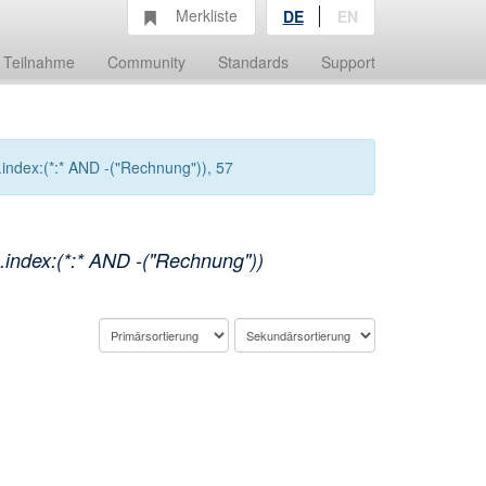
Merkliste
DE
EN
Teilnahme
Community
Standards
Support
index:(*:* AND -("Rechnung")), 57
index:(*:* AND -("Rechnung"))