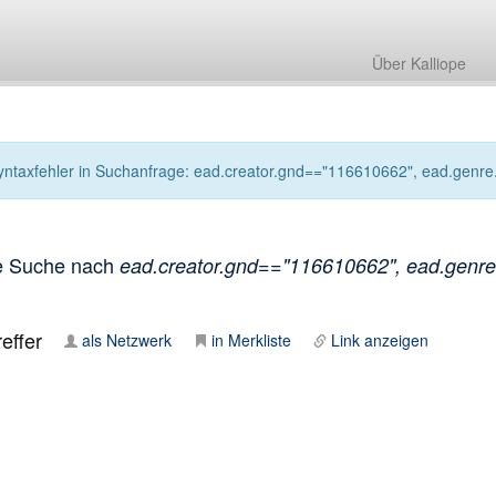
Über Kalliope
yntaxfehler in Suchanfrage: ead.creator.gnd=="116610662", ead.genre.
e Suche nach
ead.creator.gnd=="116610662", ead.genre.
effer
als Netzwerk
in Merkliste
Link anzeigen