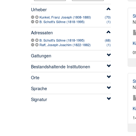
Urheber
S
Kunkel, Franz Joseph (1808-1880)
(70)
N
B. Schott's Söhne (1818-1995)
(1)
Adressaten
B. Schott's Söhne (1818-1995)
(68)
K
Raff, Joseph Joachim (1822-1882)
(1)
0
Gattungen
Bestandshaltende Institutionen
Orte
S
N
Sprache
Signatur
K
1