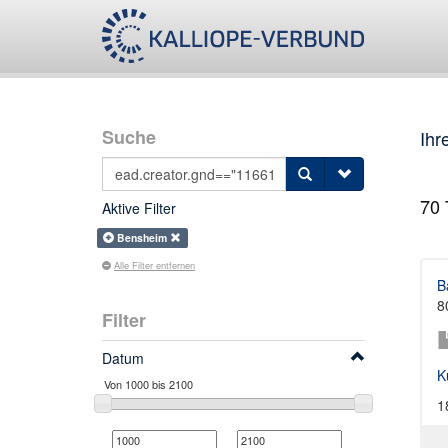
Suche
Ihr
70
T
Aktive Filter
Bensheim
Alle Filter entfernen
B
8
Filter
Datum
K
1