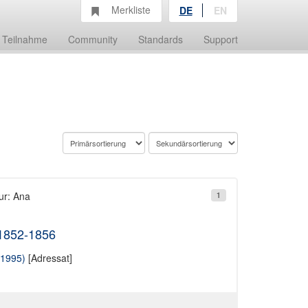
Merkliste
DE
EN
Teilnahme
Community
Standards
Support
ur: Ana
1
 1852-1856
-1995)
[Adressat]