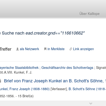
Über Kalliope
e Suche nach
ead.creator.gnd=="116610662"
reffer
als Netzwerk
in Merkliste
Link anzeigen
ayerische Staatsbibliothek
;
Geschäftsarchiv des Schottverlags
; Signat
00.A.VIII. Kunkel, F. J.
Brief von Franz Joseph Kunkel an B. Schott's Söhne,
unkel, Franz Joseph (1808-1880)
[Verfasser],
B. Schott's Söhne (1818
852-1856. - 15 Brief(e)