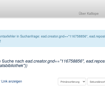
Über Kalliope
yntaxfehler in Suchanfrage: ead.creator.gnd=="116758856", ead.reposito
2
e Suche nach
ead.creator.gnd=="116758856", ead.reposit
atsbibliothek"))
Link anzeigen