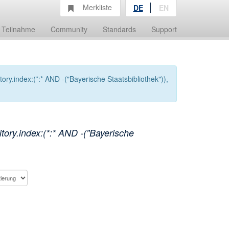
Merkliste
DE
EN
Teilnahme
Community
Standards
Support
ry.index:(*:* AND -("Bayerische Staatsbibliothek")),
ory.index:(*:* AND -("Bayerische