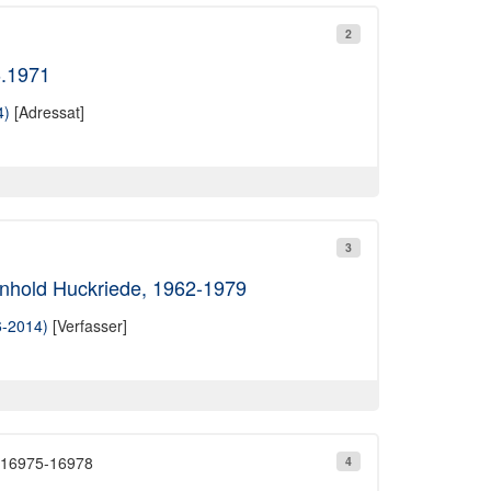
2
6.1971
4)
[Adressat]
3
inhold Huckriede, 1962-1979
6-2014)
[Verfasser]
r.16975-16978
4