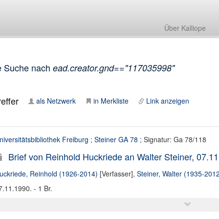
Über Kalliope
e Suche nach
ead.creator.gnd=="117035998"
effer
als Netzwerk
in Merkliste
Link anzeigen
niversitätsbibliothek Freiburg
;
Steiner GA 78
; Signatur: Ga 78/118
Brief von Reinhold Huckriede an Walter Steiner, 07.1
uckriede, Reinhold (1926-2014)
[Verfasser],
Steiner, Walter (1935-201
7.11.1990. - 1 Br.