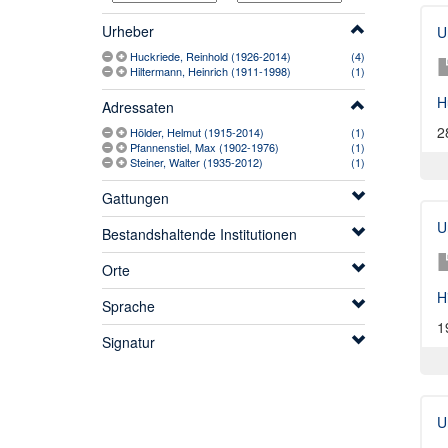
Urheber
U
Huckriede, Reinhold (1926-2014)
(4)
Hiltermann, Heinrich (1911-1998)
(1)
H
Adressaten
2
Hölder, Helmut (1915-2014)
(1)
Pfannenstiel, Max (1902-1976)
(1)
Steiner, Walter (1935-2012)
(1)
Gattungen
U
Bestandshaltende Institutionen
Orte
H
Sprache
1
Signatur
U