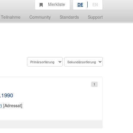
Merkliste
DE
EN
Teilnahme
Community
Standards
Support
1
1.1990
2)
[Adressat]