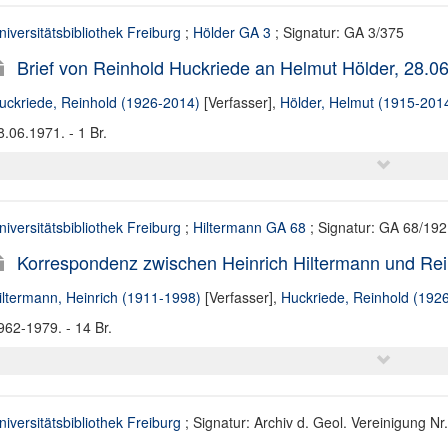
niversitätsbibliothek Freiburg
;
Hölder GA 3
; Signatur: GA 3/375
Brief von Reinhold Huckriede an Helmut Hölder, 28.0
uckriede, Reinhold (1926-2014)
[Verfasser],
Hölder, Helmut (1915-201
8.06.1971. - 1 Br.
niversitätsbibliothek Freiburg
;
Hiltermann GA 68
; Signatur: GA 68/192
Korrespondenz zwischen Heinrich Hiltermann und Re
iltermann, Heinrich (1911-1998)
[Verfasser],
Huckriede, Reinhold (192
962-1979. - 14 Br.
niversitätsbibliothek Freiburg
; Signatur: Archiv d. Geol. Vereinigung N