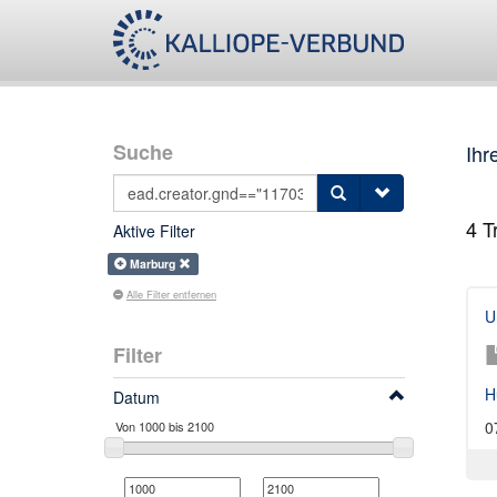
Suche
Ihr
4
Tr
Aktive Filter
Marburg
Alle Filter entfernen
U
Filter
H
Datum
0