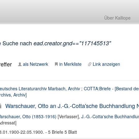
Über Kalliope
e Suche nach
ead.creator.gnd=="117145513"
effer
als Netzwerk
in Merkliste
Link anzeigen
eutsches Literaturarchiv Marbach, Archiv
;
COTTA:Briefe - [Bestand de
rchivs, Archiv]
Warschauer, Otto an J.-G.-Cotta'sche Buchhandlung Nac
arschauer, Otto (1853-1916)
[Verfasser],
J.-G.-Cotta'sche Buchhandlun
Adressat]
8.01.1900-22.05.1900. - 5 Briefe 5 Blatt