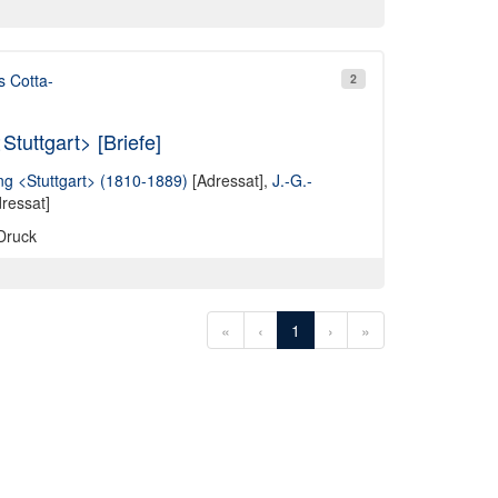
s Cotta-
2
tuttgart> [Briefe]
ng <Stuttgart> (1810-1889)
[Adressat],
J.-G.-
ressat]
 Druck
«
‹
1
›
»