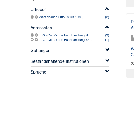
Urheber
Warschauer, Otto (1853-1916)
(2)
D
A
Adressaten
J.-G.-Cotta'sche Buchhandlung Nachfolger <Stuttgart; Berlin> (1889-1956)
(2)
J.-G.-Cotta'sche Buchhandlung <Stuttgart> (1810-1889)
(1)
W
Gattungen
C
Bestandshaltende Institutionen
2
Sprache