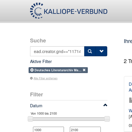
Suche
Ihr
2
Tr
Aktive Filter
Deutsches Literaturarchiv Ma…
Alle Filter entfernen
D
A
Filter
Datum
W
[
0