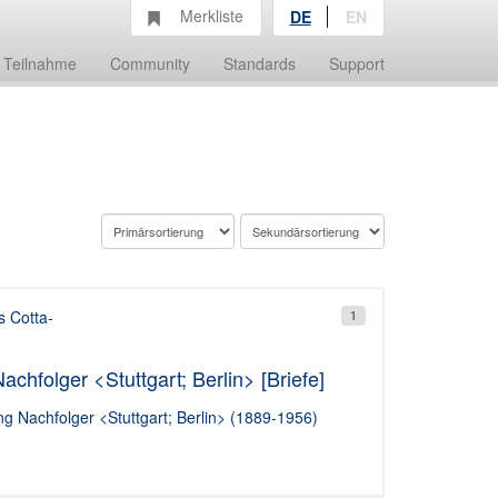
Merkliste
DE
EN
Teilnahme
Community
Standards
Support
s Cotta-
1
hfolger <Stuttgart; Berlin> [Briefe]
g Nachfolger <Stuttgart; Berlin> (1889-1956)