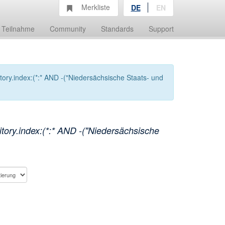
Merkliste
DE
EN
Teilnahme
Community
Standards
Support
ory.index:(*:* AND -("Niedersächsische Staats- und
tory.index:(*:* AND -("Niedersächsische