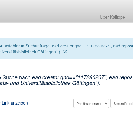
Über Kalliope
yntaxfehler in Suchanfrage: ead.creator.gnd=="117280267", ead.reposit
iversitätsbibliothek Göttingen")), 62
e Suche nach
ead.creator.gnd=="117280267", ead.reposi
ats- und Universitätsbibliothek Göttingen"))
Link anzeigen