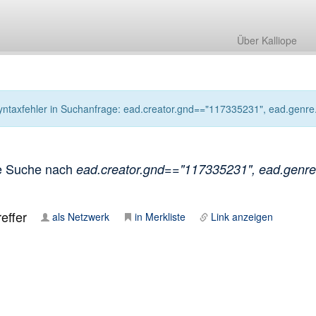
Über Kalliope
yntaxfehler in Suchanfrage: ead.creator.gnd=="117335231", ead.genre.i
e Suche nach
ead.creator.gnd=="117335231", ead.genre.i
effer
als Netzwerk
in Merkliste
Link anzeigen