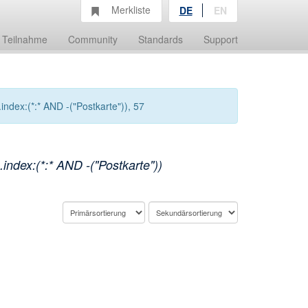
Merkliste
DE
EN
Teilnahme
Community
Standards
Support
ndex:(*:* AND -("Postkarte")), 57
ndex:(*:* AND -("Postkarte"))