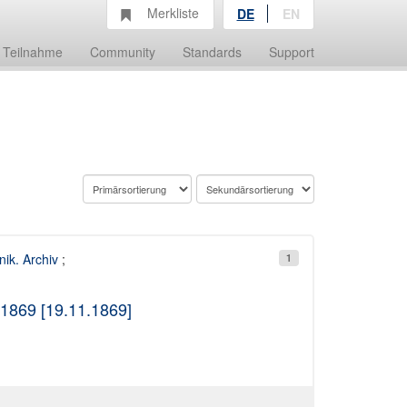
Merkliste
DE
EN
Teilnahme
Community
Standards
Support
ik. Archiv
;
1
.1869 [19.11.1869]