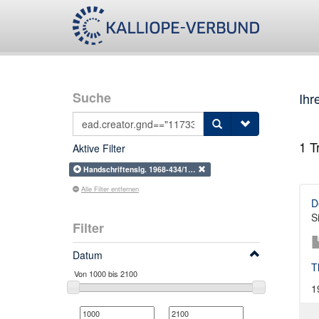
Suche
Ihr
1
Tr
Aktive Filter
Handschriftenslg. 1968-434/1…
Alle Filter entfernen
D
S
Filter
Datum
T
1