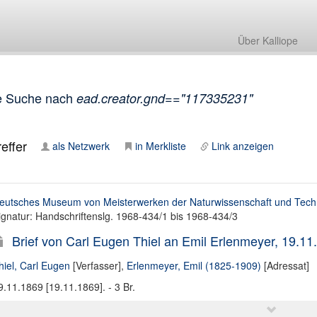
Über Kalliope
e Suche nach
ead.creator.gnd=="117335231"
effer
als Netzwerk
in Merkliste
Link anzeigen
eutsches Museum von Meisterwerken der Naturwissenschaft und Techn
ignatur: Handschriftenslg. 1968-434/1 bis 1968-434/3
Brief von Carl Eugen Thiel an Emil Erlenmeyer, 19.11
hiel, Carl Eugen
[Verfasser],
Erlenmeyer, Emil (1825-1909)
[Adressat]
9.11.1869 [19.11.1869]. - 3 Br.