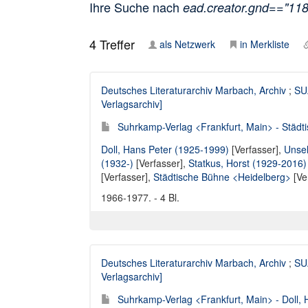
Ihre Suche nach
ead.creator.gnd=="11
4
Treffer
als Netzwerk
in Merkliste
Deutsches Literaturarchiv Marbach, Archiv
;
SUA
Verlagsarchiv]
Suhrkamp-Verlag <Frankfurt, Main> - Städt
Doll, Hans Peter (1925-1999)
[Verfasser],
Unsel
(1932-)
[Verfasser],
Statkus, Horst (1929-2016)
[Verfasser],
Städtische Bühne <Heidelberg>
[Ve
1966-1977. - 4 Bl.
Deutsches Literaturarchiv Marbach, Archiv
;
SUA
Verlagsarchiv]
Suhrkamp-Verlag <Frankfurt, Main> - Doll, 