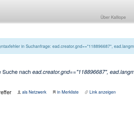
Über Kalliope
yntaxfehler in Suchanfrage: ead.creator.gnd=="118896687", ead.langmate
e Suche nach
ead.creator.gnd=="118896687", ead.langmate
effer
als Netzwerk
in Merkliste
Link anzeigen