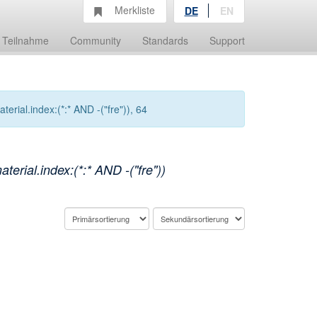
Merkliste
DE
EN
Teilnahme
Community
Standards
Support
rial.index:(*:* AND -("fre")), 64
rial.index:(*:* AND -("fre"))