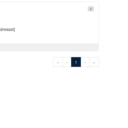
2
dressat]
«
‹
1
›
»