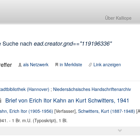
Über Kalliope
e Suche nach
ead.creator.gnd=="119196336"
effer
als Netzwerk
in Merkliste
Link anzeigen
tadtbibliothek (Hannover)
;
Niedersächsisches Handschriftenarchiv
Brief von Erich Itor Kahn an Kurt Schwitters, 1941
ahn, Erich Itor (1905-1956)
[Verfasser],
Schwitters, Kurt (1887-1948)
[A
941. - 1 Br. m.U. (Typoskript), 1 Bl.