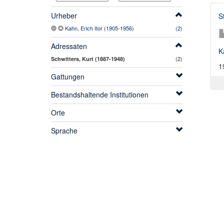
Urheber
S
Kahn, Erich Itor (1905-1956)
(2)
Adressaten
K
(2)
Schwitters, Kurt (1887-1948)
1
Gattungen
Bestandshaltende Institutionen
Orte
Sprache