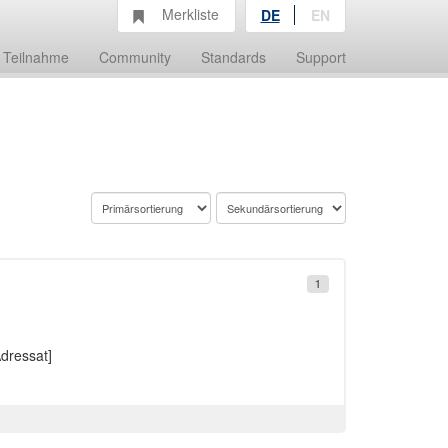
Merkliste
DE
EN
Teilnahme
Community
Standards
Support
1
dressat]