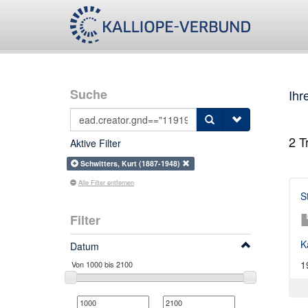
Suche
Ihr
2
Tr
Aktive Filter
Schwitters, Kurt (1887-1948)
Alle Filter entfernen
S
Filter
K
Datum
1