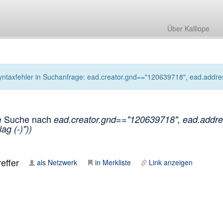
Über Kalliope
yntaxfehler in Suchanfrage: ead.creator.gnd=="120639718", ead.addressee
e Suche nach
ead.creator.gnd=="120639718", ead.address
ag (-)"))
effer
als Netzwerk
in Merkliste
Link anzeigen