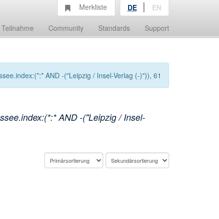
Merkliste
DE
EN
Teilnahme
Community
Standards
Support
.index:(*:* AND -("Leipzig / Insel-Verlag (-)")), 61
ee.index:(*:* AND -("Leipzig / Insel-