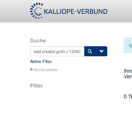
Suche
S
Aktive Filter
Ihr
Alle Filter entfernen
Verl
Filter
0
Tr