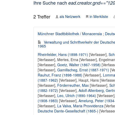
Ihre Suche nach
ead.creator.gnd=="12
2
Treffer
als Netzwerk
in Merkliste
Münchner Stadtbibliothek / Monacensia
;
Deuts
Verwaltung und Schriftverkehr der Deutsch
1965
Rheinfelder, Hans (1898-1971)
[Verfasser],
Sch
[Verfasser],
Mertes, Erna [Verfasser]
,
Engelmann
[Verfasser],
Goetz, Walter (1867-1958)
[Verfass
[Verfasser],
Gamillscheg, Ernst (1887-1971)
[Ve
Rauhut, Franz (1898-1988)
[Verfasser],
Lommat
(1887-1962)
[Verfasser],
Haupt, Hans [Verfasse
[Verfasser]
,
Förderreuther, Max
[Verfasser],
Sch
(1882-1972)
[Verfasser],
Adolf-Altenberg, Gert
[Verfasser]
,
Leo, Ulrich (1890-1964)
[Verfasser]
(1908-1983)
[Verfasser],
Amelung, Peter (1934
[Verfasser],
La Valva, Maria Provvidenza
[Verfa
Deutsche Dante-Gesellschaft (1865-)
[Verfasse