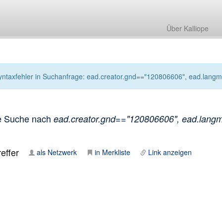
Über Kalliope
yntaxfehler in Suchanfrage: ead.creator.gnd=="120806606", ead.langmate
e Suche nach
ead.creator.gnd=="120806606", ead.langmat
effer
als Netzwerk
in Merkliste
Link anzeigen