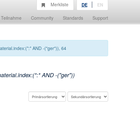
Merkliste
DE
EN
Teilnahme
Community
Standards
Support
rial.index:(*:* AND -("ger")), 64
erial.index:(*:* AND -("ger"))