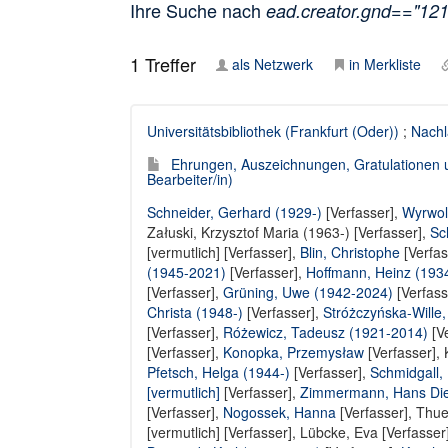
Ihre Suche nach
ead.creator.gnd=="12
1
Treffer
als Netzwerk
in Merkliste
Universitätsbibliothek (Frankfurt (Oder))
;
Nachl
Ehrungen, Auszeichnungen, Gratulationen 
Bearbeiter/in)
Schneider, Gerhard (1929-)
[Verfasser],
Wyrwol
Załuski, Krzysztof Maria (1963-) [Verfasser]
,
Sc
[vermutlich] [Verfasser]
,
Blin, Christophe
[Verfas
(1945-2021)
[Verfasser],
Hoffmann, Heinz (193
[Verfasser],
Grüning, Uwe (1942-2024)
[Verfass
Christa (1948-)
[Verfasser],
Stróżczyńska-Wille
[Verfasser]
,
Różewicz, Tadeusz (1921-2014)
[Ve
[Verfasser],
Konopka, Przemysław
[Verfasser],
Pfetsch, Helga (1944-)
[Verfasser],
Schmidgall,
[vermutlich]
[Verfasser],
Zimmermann, Hans Die
[Verfasser],
Nogossek, Hanna
[Verfasser],
Thues
[vermutlich] [Verfasser]
,
Lübcke, Eva [Verfasser