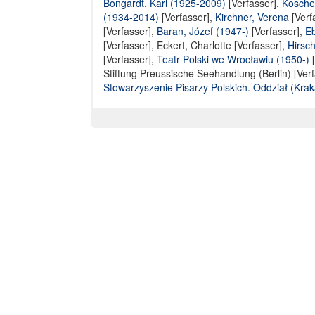
Bongardt, Karl (1925-2009)
[Verfasser],
Koschel
(1934-2014)
[Verfasser],
Kirchner, Verena
[Verf
[Verfasser]
,
Baran, Józef (1947-)
[Verfasser],
Eb
[Verfasser],
Eckert, Charlotte [Verfasser]
,
Hirsch
[Verfasser],
Teatr Polski we Wrocławiu (1950-)
[
Stiftung Preussische Seehandlung (Berlin) [Verf
Stowarzyszenie Pisarzy Polskich. Oddział (Kra