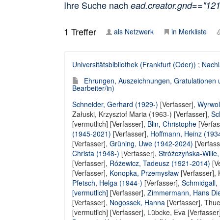
Ihre Suche nach
ead.creator.gnd=="12
1
Treffer
als Netzwerk
in Merkliste
Universitätsbibliothek (Frankfurt (Oder))
;
Nachl
Ehrungen, Auszeichnungen, Gratulationen 
Bearbeiter/in)
Schneider, Gerhard (1929-)
[Verfasser],
Wyrwol
Załuski, Krzysztof Maria (1963-) [Verfasser]
,
Sc
[vermutlich] [Verfasser]
,
Blin, Christophe
[Verfas
(1945-2021)
[Verfasser],
Hoffmann, Heinz (193
[Verfasser],
Grüning, Uwe (1942-2024)
[Verfass
Christa (1948-)
[Verfasser],
Stróżczyńska-Wille
[Verfasser]
,
Różewicz, Tadeusz (1921-2014)
[Ve
[Verfasser],
Konopka, Przemysław
[Verfasser],
Pfetsch, Helga (1944-)
[Verfasser],
Schmidgall,
[vermutlich]
[Verfasser],
Zimmermann, Hans Die
[Verfasser],
Nogossek, Hanna
[Verfasser],
Thues
[vermutlich] [Verfasser]
,
Lübcke, Eva [Verfasser