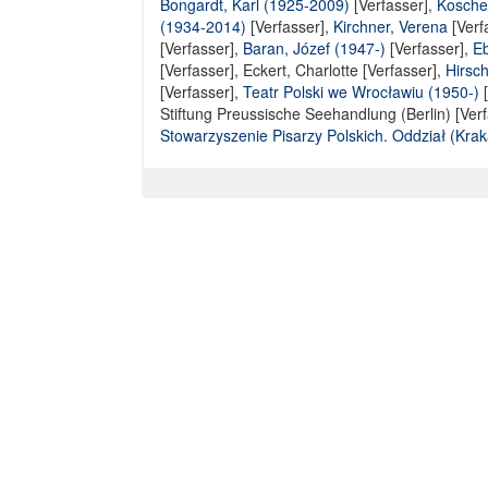
Bongardt, Karl (1925-2009)
[Verfasser],
Koschel
(1934-2014)
[Verfasser],
Kirchner, Verena
[Verf
[Verfasser]
,
Baran, Józef (1947-)
[Verfasser],
Eb
[Verfasser],
Eckert, Charlotte [Verfasser]
,
Hirsch
[Verfasser],
Teatr Polski we Wrocławiu (1950-)
[
Stiftung Preussische Seehandlung (Berlin) [Verf
Stowarzyszenie Pisarzy Polskich. Oddział (Kra