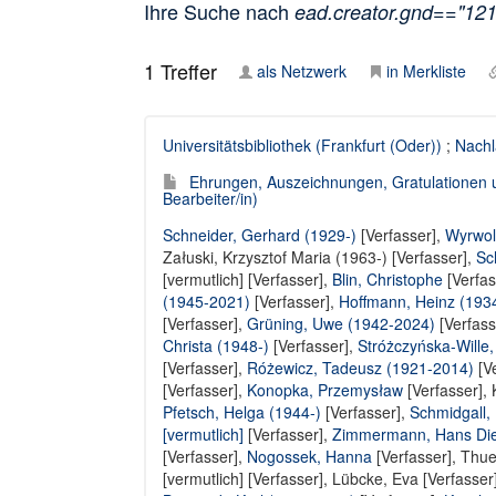
Ihre Suche nach
ead.creator.gnd=="12
1
Treffer
als Netzwerk
in Merkliste
Universitätsbibliothek (Frankfurt (Oder))
;
Nachl
Ehrungen, Auszeichnungen, Gratulationen 
Bearbeiter/in)
Schneider, Gerhard (1929-)
[Verfasser],
Wyrwol
Załuski, Krzysztof Maria (1963-) [Verfasser]
,
Sc
[vermutlich] [Verfasser]
,
Blin, Christophe
[Verfas
(1945-2021)
[Verfasser],
Hoffmann, Heinz (193
[Verfasser],
Grüning, Uwe (1942-2024)
[Verfass
Christa (1948-)
[Verfasser],
Stróżczyńska-Wille
[Verfasser]
,
Różewicz, Tadeusz (1921-2014)
[Ve
[Verfasser],
Konopka, Przemysław
[Verfasser],
Pfetsch, Helga (1944-)
[Verfasser],
Schmidgall,
[vermutlich]
[Verfasser],
Zimmermann, Hans Die
[Verfasser],
Nogossek, Hanna
[Verfasser],
Thues
[vermutlich] [Verfasser]
,
Lübcke, Eva [Verfasser