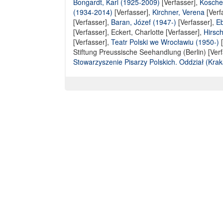
Bongardt, Karl (1925-2009)
[Verfasser],
Koschel
(1934-2014)
[Verfasser],
Kirchner, Verena
[Verf
[Verfasser]
,
Baran, Józef (1947-)
[Verfasser],
Eb
[Verfasser],
Eckert, Charlotte [Verfasser]
,
Hirsch
[Verfasser],
Teatr Polski we Wrocławiu (1950-)
[
Stiftung Preussische Seehandlung (Berlin) [Verf
Stowarzyszenie Pisarzy Polskich. Oddział (Kra