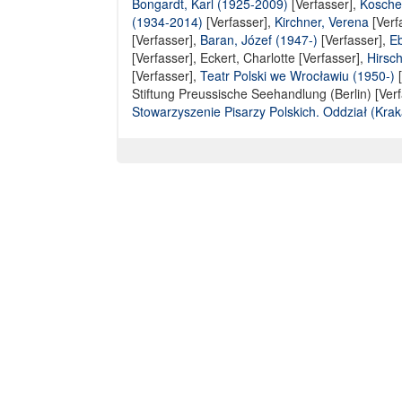
Bongardt, Karl (1925-2009)
[Verfasser],
Koschel
(1934-2014)
[Verfasser],
Kirchner, Verena
[Verf
[Verfasser]
,
Baran, Józef (1947-)
[Verfasser],
Eb
[Verfasser],
Eckert, Charlotte [Verfasser]
,
Hirsch
[Verfasser],
Teatr Polski we Wrocławiu (1950-)
[
Stiftung Preussische Seehandlung (Berlin) [Verf
Stowarzyszenie Pisarzy Polskich. Oddział (Kra