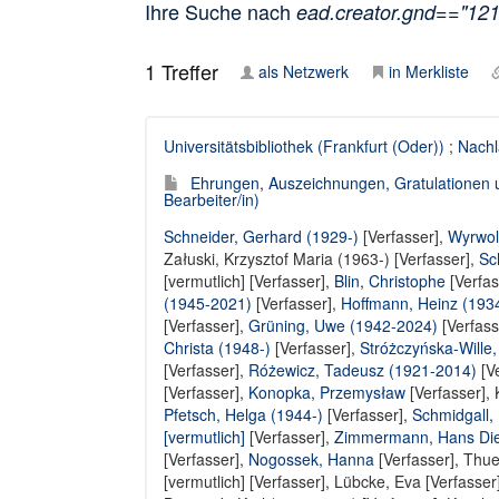
Ihre Suche nach
ead.creator.gnd=="12
1
Treffer
als Netzwerk
in Merkliste
Universitätsbibliothek (Frankfurt (Oder))
;
Nachl
Ehrungen, Auszeichnungen, Gratulationen 
Bearbeiter/in)
Schneider, Gerhard (1929-)
[Verfasser],
Wyrwol
Załuski, Krzysztof Maria (1963-) [Verfasser]
,
Sc
[vermutlich] [Verfasser]
,
Blin, Christophe
[Verfas
(1945-2021)
[Verfasser],
Hoffmann, Heinz (193
[Verfasser],
Grüning, Uwe (1942-2024)
[Verfass
Christa (1948-)
[Verfasser],
Stróżczyńska-Wille
[Verfasser]
,
Różewicz, Tadeusz (1921-2014)
[Ve
[Verfasser],
Konopka, Przemysław
[Verfasser],
Pfetsch, Helga (1944-)
[Verfasser],
Schmidgall,
[vermutlich]
[Verfasser],
Zimmermann, Hans Die
[Verfasser],
Nogossek, Hanna
[Verfasser],
Thues
[vermutlich] [Verfasser]
,
Lübcke, Eva [Verfasser