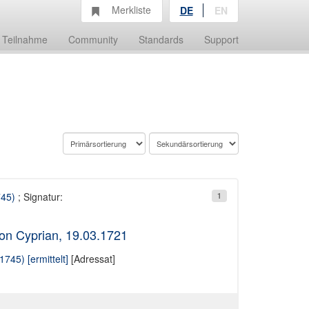
Merkliste
DE
EN
Teilnahme
Community
Standards
Support
745)
; Signatur:
1
on Cyprian, 19.03.1721
745) [ermittelt]
[Adressat]