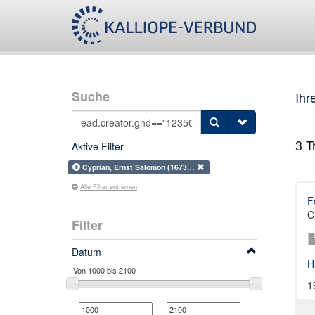
Suche
Ihr
3
Tr
Aktive Filter
Cyprian, Ernst Salomon (1673…
Alle Filter entfernen
F
C
Filter
Datum
H
1