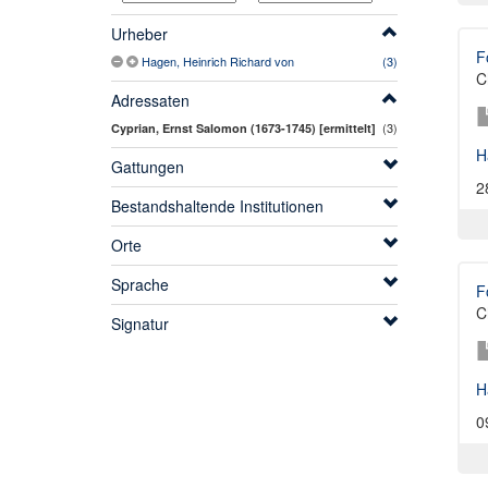
Urheber
F
Hagen, Heinrich Richard von
(3)
C
Adressaten
(3)
Cyprian, Ernst Salomon (1673-1745) [ermittelt]
H
Gattungen
2
Bestandshaltende Institutionen
Orte
Sprache
F
C
Signatur
H
0