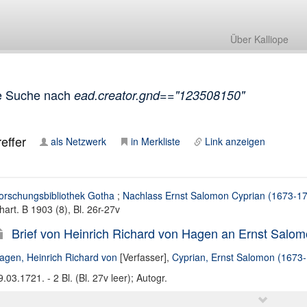
Über Kalliope
e Suche nach
ead.creator.gnd=="123508150"
effer
als Netzwerk
in Merkliste
Link anzeigen
orschungsbibliothek Gotha
;
Nachlass Ernst Salomon Cyprian (1673-1
hart. B 1903 (8), Bl. 26r-27v
Brief von Heinrich Richard von Hagen an Ernst Salom
agen, Heinrich Richard von
[Verfasser],
Cyprian, Ernst Salomon (1673-1
9.03.1721. - 2 Bl. (Bl. 27v leer); Autogr.