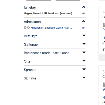
Urheber
F
(6)
Hagen, Heinrich Richard von [ermittelt]
C
Adressaten
Friedrich II., Sachsen-Gotha-Altenburg, Herzog (1676-1732) [ermittelt]
(5)
[
Beteiligte
H
[
Gattungen
1
Bestandshaltende Institutionen
Orte
Sprache
F
C
Signatur
V
H
[