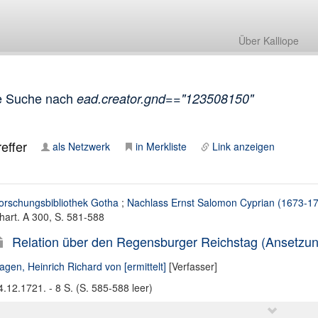
Über Kalliope
e Suche nach
ead.creator.gnd=="123508150"
effer
als Netzwerk
in Merkliste
Link anzeigen
orschungsbibliothek Gotha
;
Nachlass Ernst Salomon Cyprian (1673-1
hart. A 300, S. 581-588
Relation über den Regensburger Reichstag (Ansetzung
agen, Heinrich Richard von [ermittelt]
[Verfasser]
4.12.1721. - 8 S. (S. 585-588 leer)