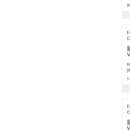
0
F
C
V
H
[
1
F
C
V