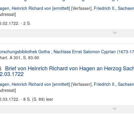
agen, Heinrich Richard von [ermittelt]
[Verfasser],
Friedrich II., Sachse
Adressat]
6.02.1722. - 2 S.
orschungsbibliothek Gotha
;
Nachlass Ernst Salomon Cyprian (1673-1
hart. A 301, S. 83-90
Brief von Heinrich Richard von Hagen an Herzog Sachs
2.03.1722
agen, Heinrich Richard von [ermittelt]
[Verfasser],
Friedrich II., Sachse
Adressat]
2.03.1722. - 8 S. (S. 89) leer