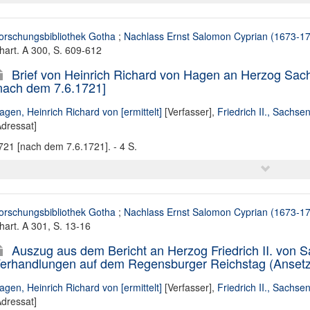
orschungsbibliothek Gotha
;
Nachlass Ernst Salomon Cyprian (1673-1
hart. A 300, S. 609-612
Brief von Heinrich Richard von Hagen an Herzog Sachs
nach dem 7.6.1721]
agen, Heinrich Richard von [ermittelt]
[Verfasser],
Friedrich II., Sachse
Adressat]
721 [nach dem 7.6.1721]. - 4 S.
orschungsbibliothek Gotha
;
Nachlass Ernst Salomon Cyprian (1673-1
hart. A 301, S. 13-16
Auszug aus dem Bericht an Herzog Friedrich II. von 
erhandlungen auf dem Regensburger Reichstag (Ansetzun
agen, Heinrich Richard von [ermittelt]
[Verfasser],
Friedrich II., Sachse
Adressat]