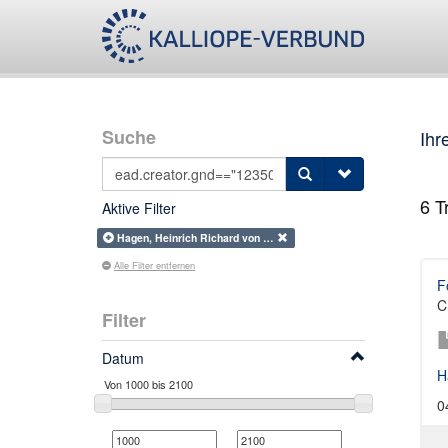
Suche
Ihr
6
Tr
Aktive Filter
Hagen, Heinrich Richard von …
Alle Filter entfernen
F
C
Filter
Datum
H
0