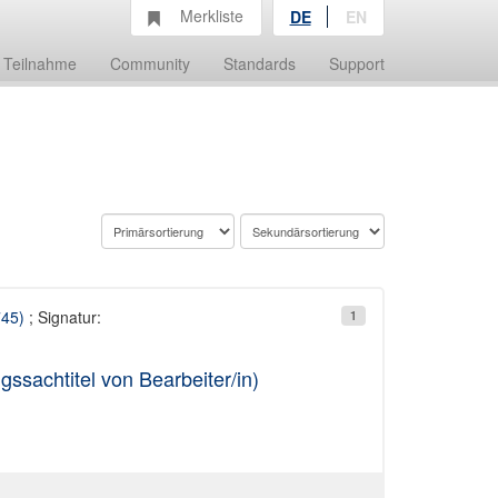
Merkliste
DE
EN
Teilnahme
Community
Standards
Support
745)
; Signatur:
1
ssachtitel von Bearbeiter/in)