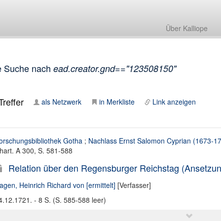
Über Kalliope
e Suche nach
ead.creator.gnd=="123508150"
reffer
als Netzwerk
in Merkliste
Link anzeigen
orschungsbibliothek Gotha
;
Nachlass Ernst Salomon Cyprian (1673-1
hart. A 300, S. 581-588
Relation über den Regensburger Reichstag (Ansetzung
agen, Heinrich Richard von [ermittelt]
[Verfasser]
4.12.1721. - 8 S. (S. 585-588 leer)