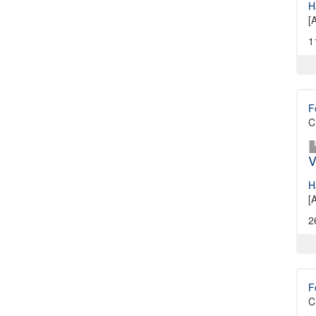
H
[
1
F
C
V
H
[
2
F
C