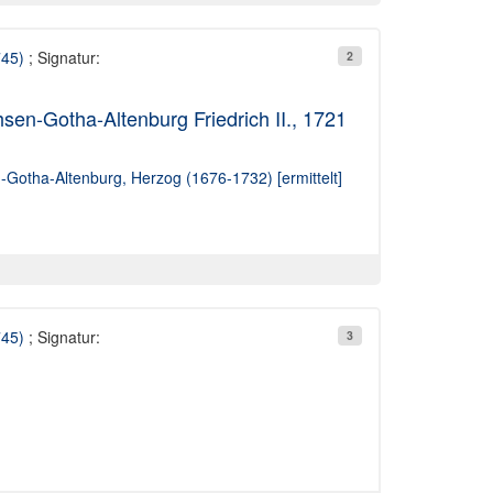
745)
; Signatur:
2
en-Gotha-Altenburg Friedrich II., 1721
n-Gotha-Altenburg, Herzog (1676-1732) [ermittelt]
745)
; Signatur:
3