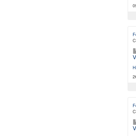
0
F
C
V
H
2
F
C
V