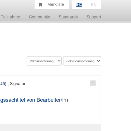
Merkliste
DE
EN
Teilnahme
Community
Standards
Support
745)
; Signatur:
1
ssachtitel von Bearbeiter/in)