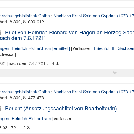
orschungsbibliothek Gotha
;
Nachlass Ernst Salomon Cyprian (1673-1
hart. A 300, S. 609-612
Brief von Heinrich Richard von Hagen an Herzog Sachs
nach dem 7.6.1721]
agen, Heinrich Richard von [ermittelt]
[Verfasser],
Friedrich II., Sachse
Adressat]
721 [nach dem 7.6.1721]. - 4 S.
orschungsbibliothek Gotha
;
Nachlass Ernst Salomon Cyprian (1673-1
hart. A 300, S. 477-478
Bericht (Ansetzungssachtitel von Bearbeiter/in)
agen, Heinrich Richard von
[Verfasser]
3.03.1721. - 2 S.