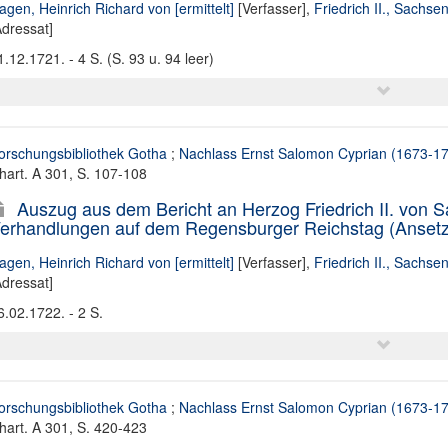
agen, Heinrich Richard von [ermittelt]
[Verfasser],
Friedrich II., Sachse
Adressat]
1.12.1721. - 4 S. (S. 93 u. 94 leer)
orschungsbibliothek Gotha
;
Nachlass Ernst Salomon Cyprian (1673-1
hart. A 301, S. 107-108
Auszug aus dem Bericht an Herzog Friedrich II. von 
erhandlungen auf dem Regensburger Reichstag (Ansetzun
agen, Heinrich Richard von [ermittelt]
[Verfasser],
Friedrich II., Sachse
Adressat]
6.02.1722. - 2 S.
orschungsbibliothek Gotha
;
Nachlass Ernst Salomon Cyprian (1673-1
hart. A 301, S. 420-423