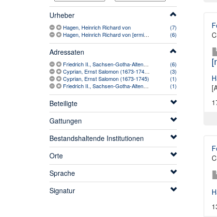
Urheber
F
Hagen, Heinrich Richard von
(7)
C
Hagen, Heinrich Richard von [ermittelt]
(6)
Adressaten
[
Friedrich II., Sachsen-Gotha-Altenburg, Herzog (1676-1732) [ermittelt]
(6)
Cyprian, Ernst Salomon (1673-1745) [ermittelt]
(3)
H
Cyprian, Ernst Salomon (1673-1745)
(1)
Friedrich II., Sachsen-Gotha-Altenburg, Herzog (1676-1732)
(1)
[
1
Beteiligte
Gattungen
Bestandshaltende Institutionen
F
Orte
C
Sprache
Signatur
H
1