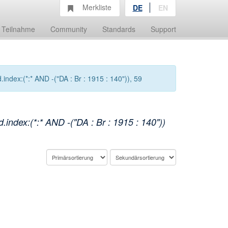
Merkliste
DE
EN
Teilnahme
Community
Standards
Support
ndex:(*:* AND -("DA : Br : 1915 : 140")), 59
index:(*:* AND -("DA : Br : 1915 : 140"))