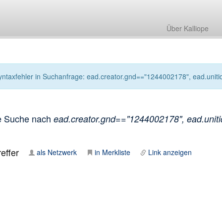
Über Kalliope
yntaxfehler in Suchanfrage: ead.creator.gnd=="1244002178", ead.unitid.i
e Suche nach
ead.creator.gnd=="1244002178", ead.unitid.
effer
als Netzwerk
in Merkliste
Link anzeigen