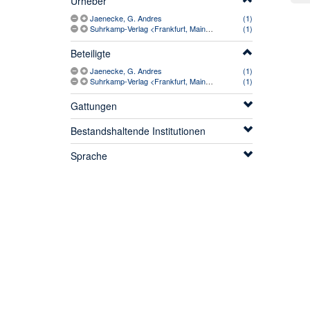
Urheber
Jaenecke, G. Andres
(1)
Suhrkamp-Verlag <Frankfurt, Main> (1950-)
(1)
Beteiligte
Jaenecke, G. Andres
(1)
Suhrkamp-Verlag <Frankfurt, Main> (1950-)
(1)
Gattungen
Bestandshaltende Institutionen
Sprache