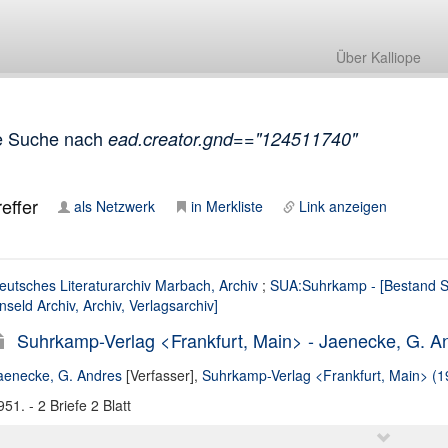
Über Kalliope
e Suche nach
ead.creator.gnd=="124511740"
effer
als Netzwerk
in Merkliste
Link anzeigen
eutsches Literaturarchiv Marbach, Archiv
;
SUA:Suhrkamp - [Bestand Si
nseld Archiv, Archiv, Verlagsarchiv]
Suhrkamp-Verlag <Frankfurt, Main> - Jaenecke, G. An
aenecke, G. Andres
[Verfasser],
Suhrkamp-Verlag <Frankfurt, Main> (1
951. - 2 Briefe 2 Blatt