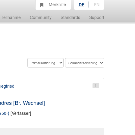
Merkliste
DE
EN
Teilnahme
Community
Standards
Support
egfried
1
dres [Br. Wechsel]
950-)
[Verfasser]