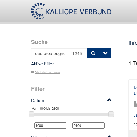
Suche
Ihr
1
Tr
Aktive Filter
Alle Filter entfernen
D
Filter
U
Datum
J
1