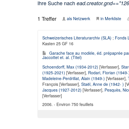
Ihre Suche nach
ead.creator.gnd=="12
1
Treffer
als Netzwerk
in Merkliste
Schweizerisches Literaturarchiv (SLA)
;
Fonds L
Kasten 25 GF 16
Garache face au modèle, éd. prépaprée par 
Jaccottet et. al. (Titel)
Schoendorff, Max (1934-2012)
[Verfasser],
Star
(1925-2021)
[Verfasser],
Rodari, Florian (1949-
Madeleine-Perdrillat, Alain (1949-)
[Verfasser],
François [Verfasser]
,
Staël, Anne de (1942- )
[V
Jacques (1927-2012)
[Verfasser],
Pesquès, Nic
[Verfasser]
2006. - Environ 750 feuillets