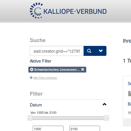
Suche
Ihr
1
Tr
Aktive Filter
Schweizerisches Literaturarc…
Alle Filter entfernen
S
Filter
B
Datum
1