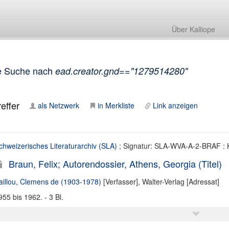
Über Kalliope
e Suche nach
ead.creator.gnd=="1279514280"
effer
als Netzwerk
in Merkliste
Link anzeigen
chweizerisches Literaturarchiv (SLA)
; Signatur: SLA-WVA-A-2-BRAF : 
Braun, Felix; Autorendossier, Athens, Georgia (Titel)
aillou, Clemens de (1903-1978)
[Verfasser],
Walter-Verlag [Adressat]
955 bis 1962. - 3 Bl.