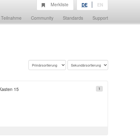
Merkliste
DE
EN
Teilnahme
Community
Standards
Support
Kasten 15
1