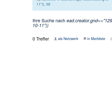
11")), 58
Ihre Suche nach
ead.creator.gnd=="1291
10-11"))
0
Treffer
als Netzwerk
in Merkliste