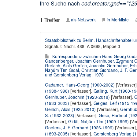
Ihre Suche nach
ead.creator.gnd=="12
1
Treffer
als Netzwerk
in Merkliste
Staatsbibliothek zu Berlin. Handschriftenabteilu
Signatur: Nachl. 488, A 0698, Mappe 3
Korrespondenz zwischen Hans-Georg Gadame
Gandenberger, Joachim Gernhuber, Zygmunt Geb
Gerlach, Alois Gerlich, Joachim Gernhuber, Erh
Naḥûm Tim Gidāl, Christian Giordano, J. F. Ge
und Gerstenberg Verlag, 1978
Gadamer, Hans-Georg (1900-2002)
[Verfasser
(1938-1998)
[Verfasser],
Galling, Kurt (1900-19
Gernhuber, Joachim (1923-2018)
[Verfasser],
G
(1933-2023)
[Verfasser],
Geiges, Leif (1915-19
Gerlich, Alois (1925-2010)
[Verfasser],
Gernhub
S. (1932-2023)
[Verfasser],
Gese, Hartmut (19
[Verfasser],
Gidāl, Naḥûm Tim (1909-1996)
[Ver
Goeters, J. F. Gerhard (1926-1996)
[Verfasser]
(1893-2005)
[Verfasser],
Gerstenberg Verlag (1